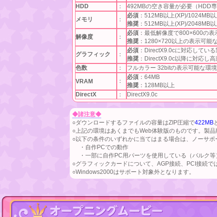
HDD
：
492MBの空き容量が必要（HDD
必須
：512MB以上(XP)/1024MB以上
メモリ
：
推奨
：512MB以上(XP)/2048MB以上
必須
：最低解像度で800×600の
解像度
：
推奨
：1280×720以上の表示可能
必須
：DirectX9.0cに対応してい
グラフィック
：
推奨
：DirectX9.0c以降に対応
色数
：
フルカラー 32bitの表示可能な環境
必須
：64MB
：
VRAM
推奨
：128MB以上
DirectX
：
DirectX9.0c
◆諸注意◆
○ダウンロードするファイルの容量はZIP圧縮で
422MB
○上記の環境はあくまでもWeb体験版のものです。製
○以下の条件のいずれかに当てはまる場合は、ノーサポ
・自作PCでの動作
・一部に自作PC用パーツを使用している（バルク等
○グラフィックカードについて、AGP接続、PCI接続
○Windows2000はサポート対象外となります。