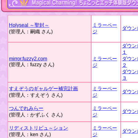
Holyseal ～聖封～
ミラーペー
ダウン
(管理人：嗣織 さん)
ジ
ダウン
１
mirror.fuzzy2.com
ミラーペー
ダウン
(管理人：fuzzy さん)
ジ
２
ダウン
３
すえぞうのギャルゲー補完計画
ミラーペー
ダウン
(管理人：すえぞう さん)
ジ
つんでれみらー
ミラーペー
ダウン
(管理人：かずふく さん)
ジ
リディストリビュ～ション
ミラーペー
ダウン
(管理人：ken さん)
ジ