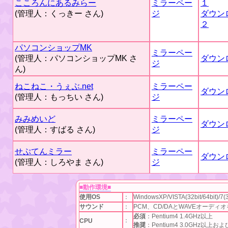
こころんにあるみらー
ミラーペー
１
(管理人：くっきー さん)
ジ
ダウン
２
パソコンショップMK
ミラーペー
(管理人：パソコンショップMK さ
ダウン
ジ
ん)
ねこねこ・うぇぶ.net
ミラーペー
ダウン
(管理人：もっちい さん)
ジ
みみめいど
ミラーペー
ダウン
(管理人：すばる さん)
ジ
せぷてんミラー
ミラーペー
ダウン
(管理人：しろやま さん)
ジ
■動作環境■
使用OS
：
WindowsXP/VISTA(32bit/64bit)/7(32b
サウンド
：
PCM、CD/DAとWAVEオーディ
必須
：Pentium4 1.4GHz以上
：
CPU
推奨
：Pentium4 3.0GHz