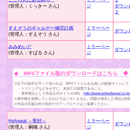
(管理人：くっきー さん)
ジ
ダウン
２
すえぞうのギャルゲー補完計画
ミラーペー
ダウン
(管理人：すえぞう さん)
ジ
みみめいど
ミラーペー
ダウン
(管理人：すばる さん)
ジ
◆ MP4ファイル版のダウンロードはこちら ◆
※以下の条件を守って頂ければ、MP4ファイルをお使いの動画サイトに
・トリミングなどをせずに、未加工の状態であること。
・著作権元として作品公式サイトのURL（
http://www.lumpofsugar.co.jp
※著作権を放棄しているわけではございません。問題が発生した場合は削
※作品の応援以外の目的でのアップロードはご遠慮ください。
Holyseal ～聖封～
ミラーペー
ダウン
(管理人：嗣織 さん)
ジ