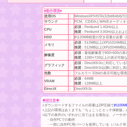
■動作環境■
使用OS
：
WindowsXP/VISTA(32bit/64bit)/7(32b
サウンド
：
PCM、CD/DAとWAVEオーディ
必須
：Pentium4 1.4GHz以上
：
CPU
推奨
：Pentium4 3.0GHz
HDD
：
約120MB程度の空き容量が必要（
必須
：512MB以上(XP)/1024MB以上
メモリ
：
推奨
：512MB以上(XP)/2048MB以上
必須
：最低解像度で800×600の
解像度
：
推奨
：1280×720以上の表示可能
必須
：DirectX9.0cに対応してい
グラフィック
：
推奨
：DirectX9.0c以降に対応
色数
：
フルカラー 32bitの表示可能な環境
必須
：64MB
：
VRAM
推奨
：128MB以上
DirectX
：
DirectX9.0c
◆諸注意◆
○ダウンロードするファイルの容量はZIP圧縮で
約100M
○上記の環境はあくまでも「ちょこっとエッチ体験版」
○以下の条件のいずれかに当てはまる場合は、ノーサポ
・自作PCでの動作
・一部に自作PC用パーツを使用している（バルク等