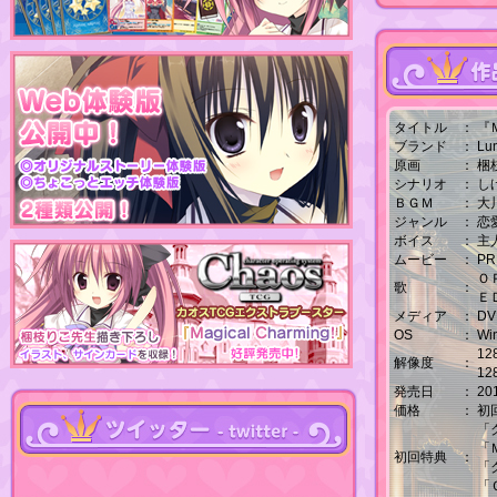
タイトル
：
『
ブランド
：
Lu
原画
：
梱
シナリオ
：
し
ＢＧＭ
：
大
ジャンル
：
恋
ボイス
：
主
ムービー
：
PR
ＯＰ
歌
：
Ｅ
メディア
：
D
OS
：
Win
12
解像度
：
12
発売日
：
2
価格
：
初
「
「
初回特典
：
「
「