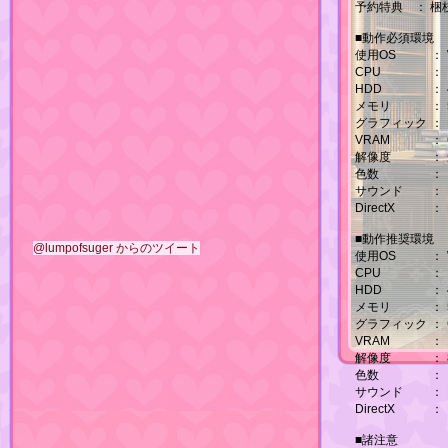
予約特典
：
梱
■動作必須環境
使用OS
：
CPU
：
HDD
：
メモリ
：
グラフィック
：
VRAM
：
解像度
：
色数
：
サウンド
：
DirectX
：
■動作推奨環境
@lumpofsuger からのツイート
使用OS
：
CPU
：
HDD
：
メモリ
：
グラフィック
：
VRAM
：
解像度
：
色数
：
サウンド
：
DirectX
：
■諸注意