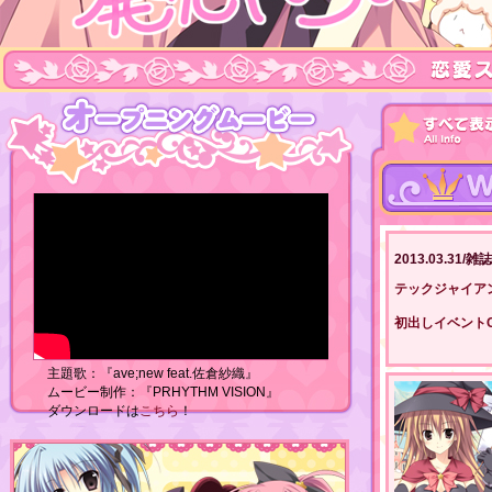
2013.03.31/
テックジャイアン5
初出しイベント
主題歌：『ave;new feat.佐倉紗織』
ムービー制作：『PRHYTHM VISION』
ダウンロードは
こちら
！